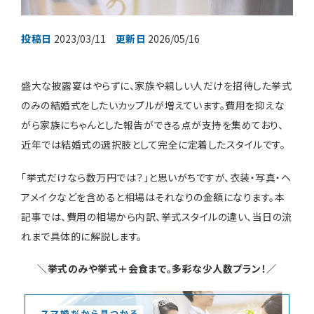
投稿日
2023/03/11
更新日
2026/05/16
装花・ドレス・料理
盛大な披露宴はやらずに、家族や親しい人だけを招待した挙式
フェア＆キャンペーン
のみの結婚式をしたいカップルが増えています。費用を抑えな
がら家族にちゃんとした報告ができる点が支持を集めており、
安さの秘密
近年では結婚式の選択肢として完全に定着したスタイルです。
「挙式だけなら数万円では？」と思いがちですが、衣装・写真・ヘ
アメイクなどを含めると相場はそれなりの金額になります。本
記事では、費用の相場から内訳、挙式スタイルの違い、当日の流
ウェディングレポート
れまで具体的に解説します。
＼
挙式のみや挙式＋会食まで。多彩な少人数プラン！／
結婚準備ガイド