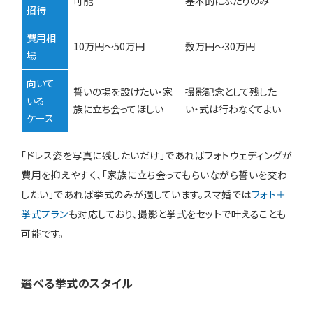
可能
基本的にふたりのみ
招待
費用相
10万円〜50万円
数万円〜30万円
場
向いて
誓いの場を設けたい・家
撮影記念として残した
いる
族に立ち会ってほしい
い・式は行わなくてよい
ケース
「ドレス姿を写真に残したいだけ」であればフォトウェディングが
費用を抑えやすく、「家族に立ち会ってもらいながら誓いを交わ
したい」であれば挙式のみが適しています。スマ婚では
フォト＋
挙式プラン
も対応しており、撮影と挙式をセットで叶えることも
可能です。
選べる挙式のスタイル