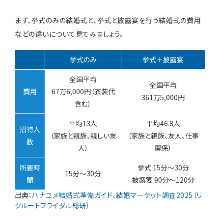
まず、挙式のみの結婚式と、挙式と披露宴を行う結婚式の費用
などの違いについて見てみましょう。
挙式のみ
挙式＋披露宴
全国平均
全国平均
費用
67万6,000円（衣装代
361万5,000円
含む）
平均13人
平均46.8人
招待人
（家族と親族、親しい友
（家族と親族、友人、仕事
数
人）
関係）
所要時
挙式 15分～30分
15分～30分
間
披露宴 90分～120分
出典：
ハナユメ結婚式準備ガイド
、
結婚マーケット調査2025（リ
クルートブライダル総研）