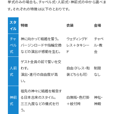
挙式のみの場合も、チャペル式・人前式・神前式の中から選べま
す。それぞれの特徴は以下のとおりです。
スタ
特徴
衣装
会場
イル
チャ
神に向かって結婚を誓う。
ウェディングド
チャペ
ペル
バージンロードや指輪交換
レス＋タキシー
ル・教
式
などの演出が感動を生む。
ド
会
ゲスト全員の前で誓いを交
人前
わす。
自由（ドレス・和
制限
式
演出・進行の自由度が高
装どちらも可）
なし
い。
祖先の神々に結婚を報告す
神前
る日本古来のスタイル。
白無垢・色打掛
神社・
式
三三九度などの儀式を行
＋紋付袴
神殿
う。