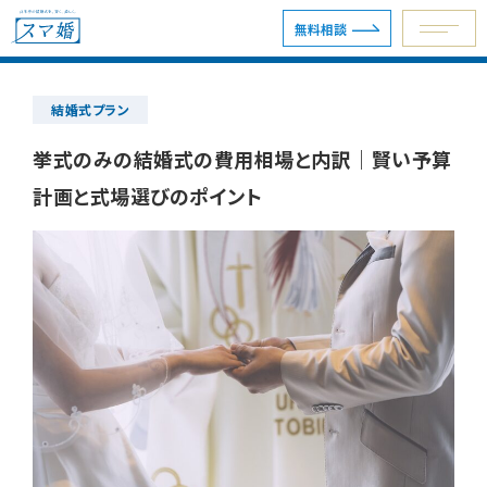
無料相談
結婚式プラン
予約専用ダイヤル 0120-098-754
挙式のみの結婚式の費用相場と内訳｜賢い予算
計画と式場選びのポイント
無料相談
資料請求
ウェディングプラン
ショールーム・サロン
会場を探す
会場別見積例