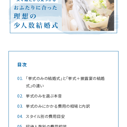
お知らせ
無料相談
お申込み
目次
資料請求
お問合せ
「挙式のみの結婚式」と「挙式＋披露宴の結婚
式」の違い
LINEで無料相談予約
挙式のみを選ぶ本音
挙式のみにかかる費用の相場と内訳
予約専用ダイヤル 0120-098-754
スタイル別の費用目安
招待人数別の費用相場