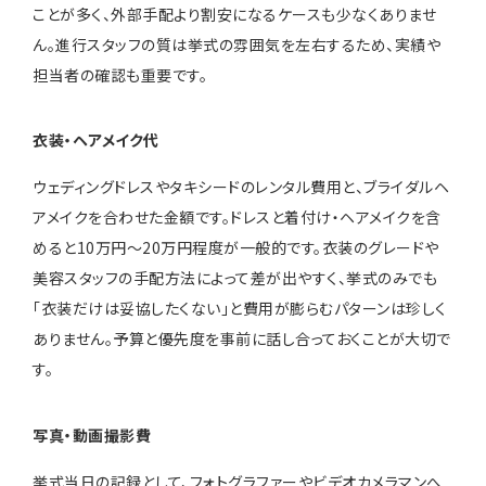
ことが多く、外部手配より割安になるケースも少なくありませ
ん。進行スタッフの質は挙式の雰囲気を左右するため、実績や
担当者の確認も重要です。
衣装・ヘアメイク代
ウェディングドレスやタキシードのレンタル費用と、ブライダルヘ
アメイクを合わせた金額です。ドレスと着付け・ヘアメイクを含
めると10万円〜20万円程度が一般的です。衣装のグレードや
美容スタッフの手配方法によって差が出やすく、挙式のみでも
「衣装だけは妥協したくない」と費用が膨らむパターンは珍しく
ありません。予算と優先度を事前に話し合っておくことが大切で
す。
写真・動画撮影費
挙式当日の記録として、フォトグラファーやビデオカメラマンへ