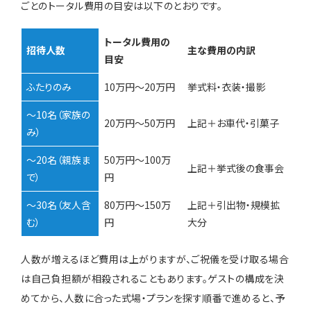
ごとのトータル費用の目安は以下のとおりです。
トータル費用の
招待人数
主な費用の内訳
目安
ふたりのみ
10万円〜20万円
挙式料・衣装・撮影
〜10名（家族の
20万円〜50万円
上記＋お車代・引菓子
み）
〜20名（親族ま
50万円〜100万
上記＋挙式後の食事会
で）
円
〜30名（友人含
80万円〜150万
上記＋引出物・規模拡
む）
円
大分
人数が増えるほど費用は上がりますが、ご祝儀を受け取る場合
は自己負担額が相殺されることもあります。ゲストの構成を決
めてから、人数に合った式場・プランを探す順番で進めると、予