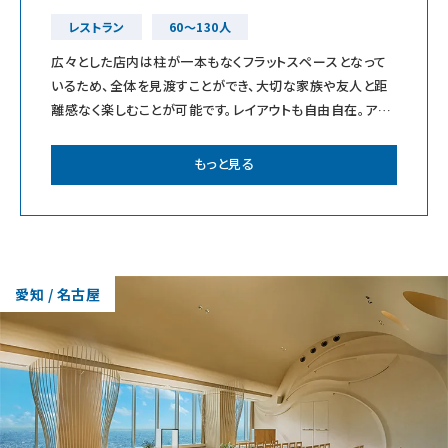
レストラン
60～130人
お知らせ
広々とした店内は柱が一本もなくフラットスペースとなって
いるため、全体を見渡すことができ、大切な家族や友人と距
離感なく楽しむことが可能です。レイアウトも自由自在。アジ
アンな雰囲気を取り入れたお洒落な空
もっと見る
無料相談
お申込み
資料請求
お問合せ
愛知 / 名古屋
LINEで無料相談予約
予約専用ダイヤル 0120-098-754