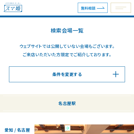
無料相談
検索会場一覧
予約専用ダイヤル 0120-098-754
ウェブサイトでは公開していない会場もございます。
ご来店いただいた方限定でご紹介しております。
無料相談
資料請求
条件を変更する
ウェディングプラン
名古屋駅
ショールーム・サロン
会場を探す
愛知 / 名古屋
会場別見積例