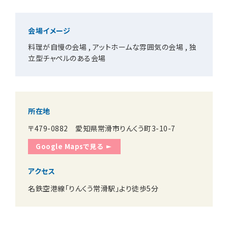
会場イメージ
お知らせ
料理が自慢の会場
アットホームな雰囲気の会場
独
立型チャペルのある会場
無料相談
お申込み
所在地
資料請求
お問合せ
〒479-0882 愛知県常滑市りんくう町3-10-7
Google Mapsで見る
LINEで無料相談予約
アクセス
名鉄空港線「りんくう常滑駅」より徒歩5分
予約専用ダイヤル 0120-098-754