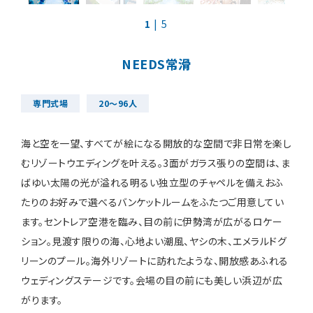
1
| 5
装花・ドレス・料理
NEEDS常滑
フェア＆キャンペーン
専門式場
20～96人
安さの秘密
海と空を一望、すべてが絵になる開放的な空間で非日常を楽し
むリゾートウエディングを叶える。3面がガラス張りの空間は、ま
ばゆい太陽の光が溢れる明るい独立型のチャペルを備えおふ
たりのお好みで選べるバンケットルームをふたつご用意してい
ます。セントレア空港を臨み、目の前に伊勢湾が広がるロケー
ウェディングレポート
ション。見渡す限りの海、心地よい潮風、ヤシの木、エメラルドグ
リーンのプール。海外リゾートに訪れたような、開放感あふれる
結婚準備ガイド
ウェディングステージです。会場の目の前にも美しい浜辺が広
がります。