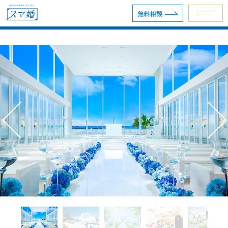
無料相談
予約専用ダイヤル 0120-098-754
無料相談
資料請求
ウェディングプラン
ショールーム・サロン
会場を探す
会場別見積例