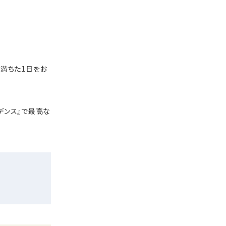
満ちた1日をお
デンス』で最高な