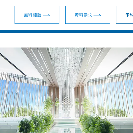
無料相談
資料請求
予約
ウェディングプラン一覧
ショールーム・サロン一覧
会場一覧
ム・サロン
会場を探す
スマ婚 挙式＋披露宴
新宿ショールーム
関東
装花・ドレス・料理
スマ婚少人数挙式
名古屋ショールーム
東海
安さの秘密
スマ婚フォト＋挙式
梅田ショールーム
関西
スマ婚会費制パーティー
横浜サロン
地方主要都市
結婚準備ガイド