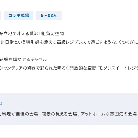
コラボ式場
6～98人
好立地で叶える贅沢1組貸切空間
、非日常という特別感も添えて高級レジデンスで過ごすような、くつろぎに
花嫁を輝かせるチャペル
シャンデリアの輝きで彩られた明るく開放的な空間『モダンスイートレジ
ジ
料理が自慢の会場
夜景の見える会場
アットホームな雰囲気の会場