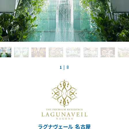
スマ婚二次会
大宮サロン
コラボ式場
京都サロン
海外リゾート
神戸サロン
1
| 8
請求
お問合せ
予約専用ダイヤル 0120-098-754
ラグナヴェール 名古屋