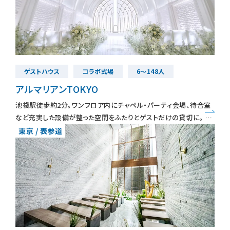
ゲストハウス
コラボ式場
6～148人
アルマリアンTOKYO
池袋駅徒歩約2分。ワンフロア内にチャペル・パーティ会場、待合室
など充実した設備が整った空間をふたりとゲストだけの貸切に。 2
フロア吹き抜け・天井高7mのスケールが印象的で、チャペル内が星
東京 / 表参道
空に包