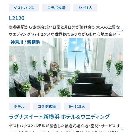
ゲストハウス
コラボ式場
6～91人
L2126
表参道駅から徒歩約3分“日常と非日常が溶け合う 大人の上質な
ウエディング”ハイセンスな世界観でありながらも居心地の良い空
間は「他にはない雰囲気！」と先輩カップルからも好評 祭壇の先に
神奈川 / 新横浜
ある高さ12mか
ホテル
コラボ式場
6～118人
ラグナスイート新横浜 ホテル＆ウエディング
ゲストハウスとホテルが融合した結婚式場立地・空間・サービス す