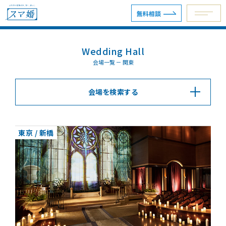
無料相談
Wedding Hall
予約専用ダイヤル 0120-098-754
会場一覧 － 関東
会場を検索する
無料相談
資料請求
東京 / 新橋
ウェディングプラン
ショールーム・サロン
会場を探す
会場別見積例