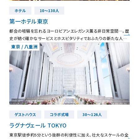
ホテル
10～130人
装花・ドレス・料理
第一ホテル東京
都会の喧騒を忘れるヨーロピアンエレガンス薫る非日常空間―。歴
史が紡ぐ確かなサービスとホスピタリティでおふたりの新たな人生
フェア＆キャンペーン
の始まりにふさわしい、優雅なホテルウエディングをお過ごしいただ
東京 / 八重洲
けます。煉瓦造り
安さの秘密
ウェディングレポート
ゲストハウス
コラボ式場
30～126人
結婚準備ガイド
ラグナヴェール TOKYO
東京駅徒歩約5分という抜群の利便性に加え、壮大なスケールの全