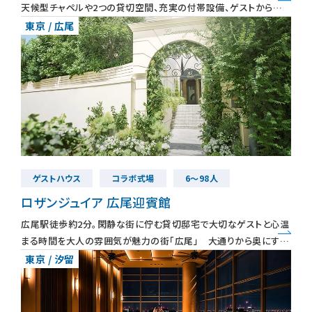
天候型チャペルや2つの貸切空間、充実の付帯設備、ゲストから好
評の料理など総合力の高さが人気。 どこからでも訪れやすい立地
東京 / 広尾
は大切なひとへの最
お知らせ
無料相談
お申込み
資料請求
お問合せ
ゲストハウス
コラボ式場
6～98人
ロザンジュイア 広尾迎賓館
LINEで無料相談予約
広尾駅徒歩約2分。閑静な街に佇む貸切邸宅で大切なゲストと心温
まる時間を大人の雰囲気が魅力の街「広尾」 大通りから奥にすす
むと現れる白亜邸宅が結婚式の舞台 自然光に包まれたチャペルは
東京 / 汐留
予約専用ダイヤル 0120-098-754
天井高8ｍあ