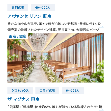
専門式場
40～120人
アヴァンセ リアン 東京
豊かな海や広がる空、華やぐ緑が心地よい新都市・豊洲に佇む、設
備充実の洗練されたデザイン建築。天井高７ｍ、大理石のバージン
ロードは長さ20ｍと圧巻のスケールを誇る神聖で気品あふれる白
東京 / 銀座
亜のチャペル。誓い
ゲストハウス
コラボ式場
6～126人
ザ マグナス 東京
「銀座駅」「新橋駅」徒歩約5分。誰もが知っている洗練された街“銀