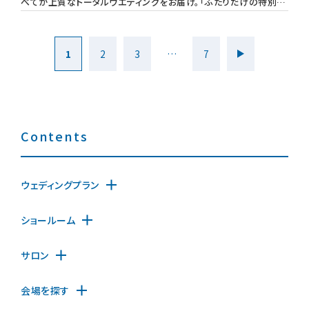
べてが上質なトータルウエディングをお届け。「ふたりだけの特別な
1日を」という想いからワンフロアを貸切いただける空間をご用意。
壮大
1
2
3
…
7
Contents
ウェディングプラン
ショールーム
サロン
会場を探す