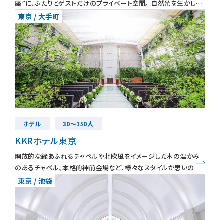
座”に、ふたりとゲストだけのプライベート空間。 自然光を生かした
温かみ×木目のデザインにこだわったナチュラルな挙式会場開放的
東京 / 大手町
な高
ホテル
30〜150人
KKRホテル東京
開放的な緑あふれるチャペルや北欧風をイメージした木の温かみ
のあるチャペル、本格的神前会場など、様々なスタイルが思いのま
まに。披露宴会場から望むロケーションも、大切なゲストにとっても
東京 / 池袋
忘れられない特別な