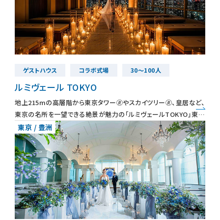
ゲストハウス
コラボ式場
30～100人
ルミヴェール TOKYO
地上215mの高層階から東京タワー🄬やスカイツリー🄬、皇居など、
東京の名所を一望できる絶景が魅力の「ルミヴェールTOKYO」東京
駅・品川駅からも5分とちかく、周辺にはホテルも多いため、遠方か
東京 / 豊洲
らゲスト