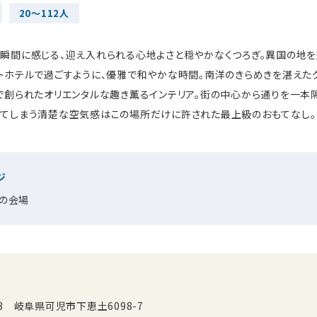
20～112人
瞬間に感じる、迎え入れられる心地よさと穏やかなくつろぎ。異国の地
トホテルで過ごすように、優雅で和やかな時間。南洋のきらめきを湛えた
で創られたオリエンタルな趣き薫るインテリア。街の中心から通りを一本
てしまう清楚な空気感はこの場所だけに許された最上級のおもてなし。
ジ
の会場
203 岐阜県可児市下恵土6098-7