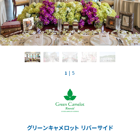
スマ婚二次会
大宮サロン
コラボ式場
京都サロン
海外リゾート
神戸サロン
1
| 5
請求
お問合せ
予約専用ダイヤル 0120-098-754
グリーンキャメロット リバーサイド