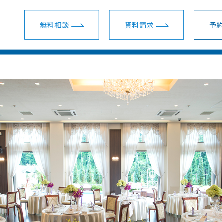
無料相談
資料請求
予約
ウェディングプラン一覧
ショールーム・サロン一覧
会場一覧
ム・サロン
会場を探す
スマ婚 挙式＋披露宴
新宿ショールーム
関東
装花・ドレス・料理
スマ婚少人数挙式
名古屋ショールーム
東海
安さの秘密
スマ婚フォト＋挙式
梅田ショールーム
関西
スマ婚会費制パーティー
横浜サロン
地方主要都市
結婚準備ガイド