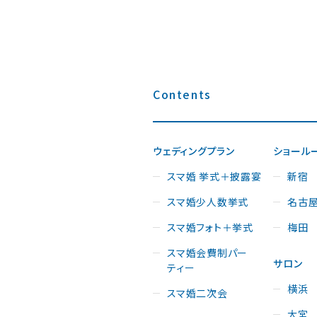
Contents
ウェディングプラン
ショール
スマ婚 挙式＋披露宴
新宿
スマ婚少人数挙式
名古
スマ婚フォト＋挙式
梅田
スマ婚会費制パー
サロン
ティー
横浜
スマ婚二次会
大宮