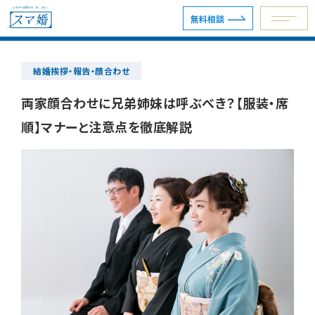
無料相談
結婚挨拶・報告・顔合わせ
予約専用ダイヤル 0120-098-754
両家顔合わせに兄弟姉妹は呼ぶべき？【服装・席
順】マナーと注意点を徹底解説
無料相談
資料請求
ウェディングプラン
ショールーム・サロン
会場を探す
会場別見積例