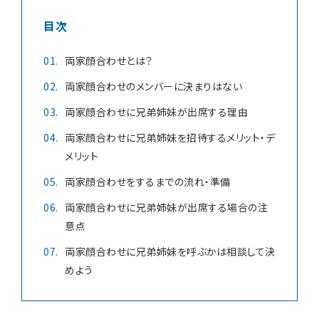
目次
お知らせ
両家顔合わせとは？
両家顔合わせのメンバーに決まりはない
両家顔合わせに兄弟姉妹が出席する理由
無料相談
お申込み
両家顔合わせに兄弟姉妹を招待するメリット・デ
メリット
資料請求
お問合せ
両家顔合わせをするまでの流れ・準備
両家顔合わせに兄弟姉妹が出席する場合の注
意点
LINEで無料相談予約
両家顔合わせに兄弟姉妹を呼ぶかは相談して決
めよう
予約専用ダイヤル 0120-098-754