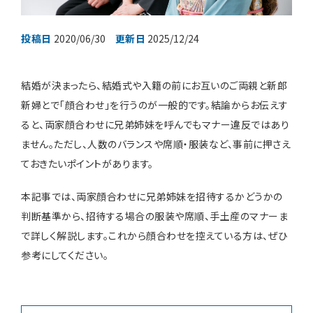
投稿日
2020/06/30
更新日
2025/12/24
装花・ドレス・料理
結婚が決まったら、結婚式や入籍の前にお互いのご両親と新郎
フェア＆キャンペーン
新婦とで「顔合わせ」を行うのが一般的です。結論からお伝えす
ると、両家顔合わせに兄弟姉妹を呼んでもマナー違反ではあり
安さの秘密
ません。ただし、人数のバランスや席順・服装など、事前に押さえ
ておきたいポイントがあります。
本記事では、両家顔合わせに兄弟姉妹を招待するかどうかの
判断基準から、招待する場合の服装や席順、手土産のマナーま
ウェディングレポート
で詳しく解説します。これから顔合わせを控えている方は、ぜひ
参考にしてください。
結婚準備ガイド