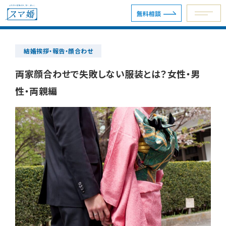
無料相談
結婚挨拶・報告・顔合わせ
予約専用ダイヤル 0120-098-754
両家顔合わせで失敗しない服装とは？女性・男
性・両親編
無料相談
資料請求
ウェディングプラン
ショールーム・サロン
会場を探す
会場別見積例