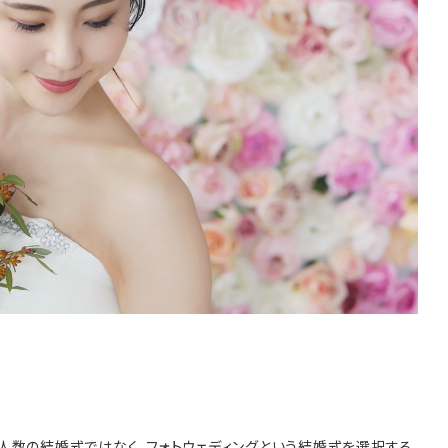
スマ婚二次会
大宮サロン
コラボ式場
京都サロン
海外リゾート
神戸サロン
請求
お問合せ
予約専用ダイヤル 0120-098-754
人数の結婚式ではなく、フォトウェディングという結婚式を選択する