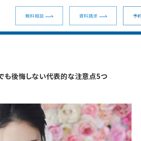
無料相談
資料請求
予約
ウェディングプラン一覧
ショールーム・サロン一覧
会場一覧
ム・サロン
会場を探す
スマ婚 挙式＋披露宴
新宿ショールーム
関東
みでも後悔しない代表的な注意点5つ
装花・ドレス・料理
スマ婚少人数挙式
名古屋ショールーム
東海
安さの秘密
スマ婚フォト＋挙式
梅田ショールーム
関西
スマ婚会費制パーティー
横浜サロン
地方主要都市
結婚準備ガイド