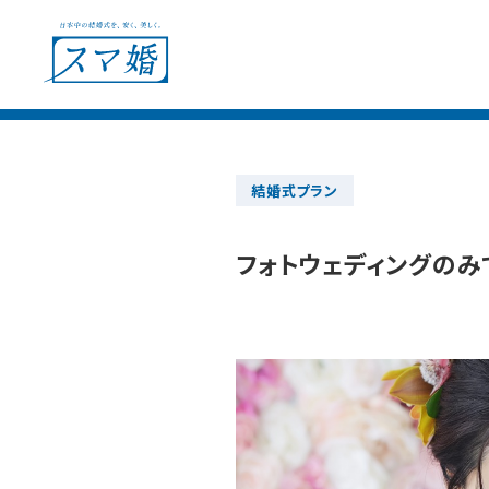
結婚式プラン
ウェディングプラン
ショールー
フォトウェディングの
会場別見積例
フェア＆キャンペーン
ウェディングレポート