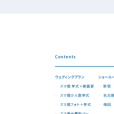
Contents
ウェディングプラン
ショール
スマ婚 挙式＋披露宴
新宿
スマ婚少人数挙式
名古
スマ婚フォト＋挙式
梅田
スマ婚会費制パー