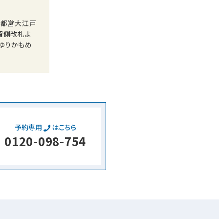
 都営大江戸
留側改札よ
／ゆりかもめ
予約専用
はこちら
0120-098-754