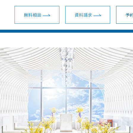
無料相談
資料請求
予約
ウェディングプラン一覧
ショールーム・サロン一覧
会場一覧
ム・サロン
会場を探す
スマ婚 挙式＋披露宴
新宿ショールーム
関東
装花・ドレス・料理
スマ婚少人数挙式
名古屋ショールーム
東海
安さの秘密
スマ婚フォト＋挙式
梅田ショールーム
関西
スマ婚会費制パーティー
横浜サロン
地方主要都市
結婚準備ガイド