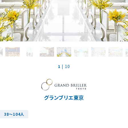
スマ婚二次会
大宮サロン
コラボ式場
京都サロン
海外リゾート
神戸サロン
1
| 10
請求
お問合せ
予約専用ダイヤル 0120-098-754
グランブリエ東京
38～104人