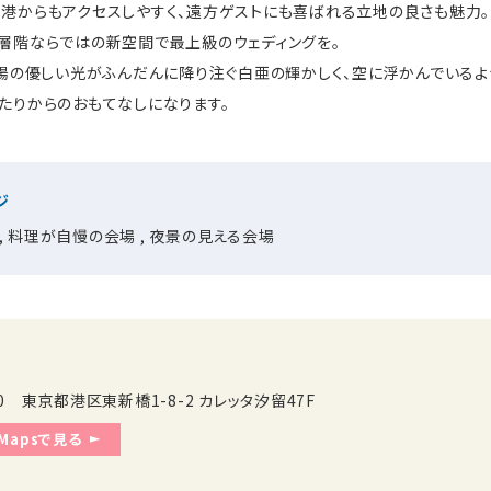
港からもアクセスしやすく、遠方ゲストにも喜ばれる立地の良さも魅力。
層階ならではの新空間で最上級のウェディングを。
太陽の優しい光がふんだんに降り注ぐ白亜の輝かしく、空に浮かんでいるよ
たりからのおもてなしになります。
ジ
料理が自慢の会場
夜景の見える会場
090 東京都港区東新橋1-8-2 カレッタ汐留47F
 Mapsで見る