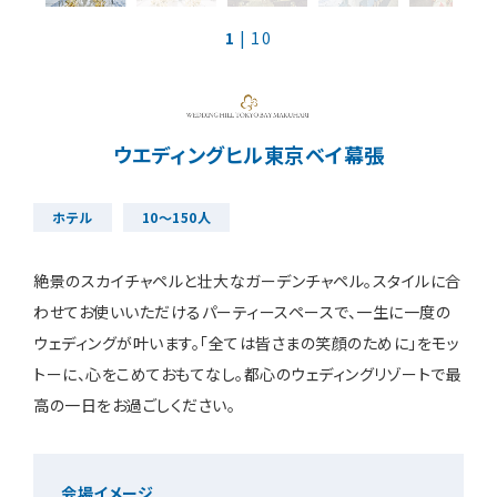
1
| 10
装花・ドレス・料理
フェア＆キャンペーン
ウエディングヒル東京ベイ幕張
安さの秘密
ホテル
10～150人
絶景のスカイチャペルと壮大なガーデンチャペル。スタイルに合
わせてお使いいただけるパーティースペースで、一生に一度の
ウェディングが叶います。｢全ては皆さまの笑顔のために｣をモッ
ウェディングレポート
トーに、心をこめておもてなし。都心のウェディングリゾートで最
高の一日をお過ごしください。
結婚準備ガイド
会場イメージ