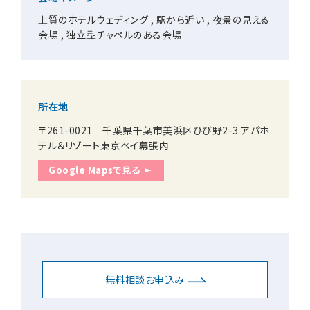
上質のホテルウェディング
駅から近い
夜景の見える
会場
独立型チャペルのある会場
お知らせ
所在地
無料相談
お申込み
〒261-0021 千葉県千葉市美浜区ひび野2-3 アパホ
テル＆リゾート東京ベイ幕張内
Google Mapsで見る
資料請求
お問合せ
LINEで無料相談予約
予約専用ダイヤル 0120-098-754
無料相談お申込み