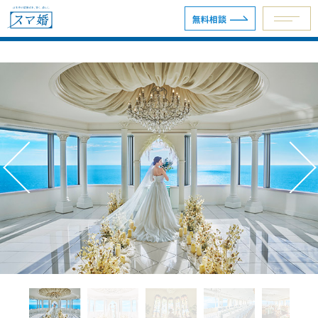
無料相談
予約専用ダイヤル 0120-098-754
無料相談
資料請求
ウェディングプラン
ショールーム・サロン
会場を探す
会場別見積例