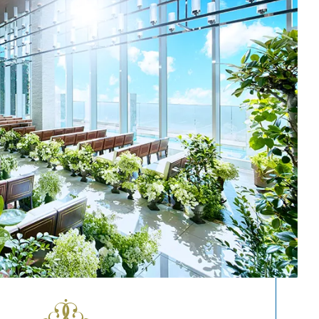
スマ婚二次会
大宮サロン
コラボ式場
京都サロン
海外リゾート
神戸サロン
請求
お問合せ
予約専用ダイヤル 0120-098-754