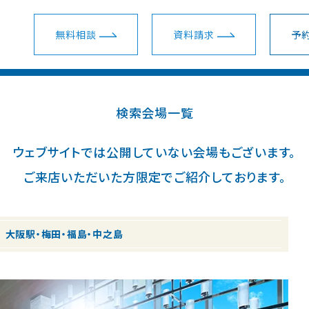
無料相談
資料請求
予約
検索会場一覧
ウェディングプラン一覧
ショールーム・サロン一覧
会場一覧
ム・サロン
会場を探す
ウェブサイトでは公開していない会場もございます。
スマ婚 挙式＋披露宴
新宿ショールーム
関東
ご来店いただいた方限定でご紹介しております。
装花・ドレス・料理
スマ婚少人数挙式
名古屋ショールーム
東海
安さの秘密
大阪駅・梅田・福島・中之島
スマ婚フォト＋挙式
梅田ショールーム
関西
スマ婚会費制パーティー
横浜サロン
地方主要都市
結婚準備ガイド