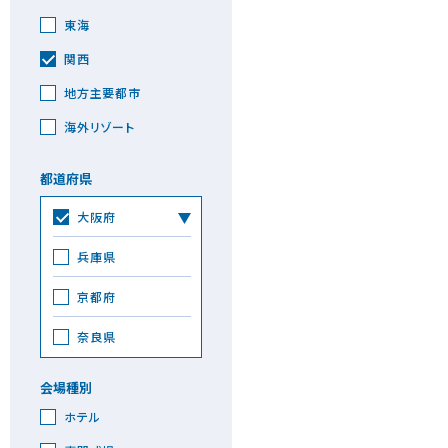
東海
関西
地方主要都市
海外リゾート
都道府県
大阪府
兵庫県
京都府
奈良県
会場種別
ホテル