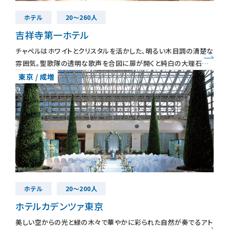
ホテル
20～260人
装花・ドレス・料理
吉祥寺第一ホテル
チャペルはホワイトとクリスタルを活かした、明るい木目調の清楚な
雰囲気。聖歌隊の透明な歌声を合図に扉が開くと純白の大理石製
フェア＆キャンペーン
のバージンロードがおふたりをお迎えします。緑豊かな人気の街、吉
東京 / 成増
祥寺でこだわりの
安さの秘密
ウェディングレポート
ホテル
20～200人
結婚準備ガイド
ホテルカデンツァ東京
美しい空からの光と緑の木々で華やかに彩られた自然が奏でるアト