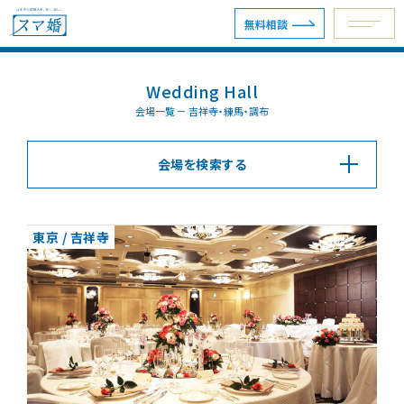
無料相談
Wedding Hall
予約専用ダイヤル 0120-098-754
会場一覧 － 吉祥寺・練馬・調布
会場を検索する
無料相談
資料請求
東京 / 吉祥寺
ウェディングプラン
ショールーム・サロン
会場を探す
会場別見積例