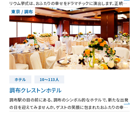
リウム挙式は、おふたりの幸せをドラマチックに演出します。正統派
の厳かなパーティーや、地上100mの爽快な眺望が広がるスタイ
東京 / 調布
リッシュな会場な
お知らせ
無料相談
お申込み
資料請求
お問合せ
ホテル
10～113人
調布クレストンホテル
LINEで無料相談予約
調布駅の目の前にある、調布のシンボル的なホテルで、新たな出発
の日を迎えてみませんか。ゲストの笑顔に包まれたおふたりの幸せ
の門出に、温もりを感じるアットホームなウェディングを叶えられま
予約専用ダイヤル 0120-098-754
す。