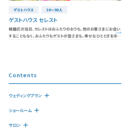
ゲストハウス
30～90人
装花・ドレス・料理
ゲストハウス セレスト
結婚式の当日、セレストはおふたりのおうち。他のお客さまにお会い
することもなく、おふたりもゲストの皆さまも、幸せなひとときをゆっ
フェア＆キャンペーン
たりとお過ごしいただけます。特に、塀に囲まれたガーデンは非日常
な空気感と
安さの秘密
Contents
ウェディングレポート
ウェディングプラン
ショールーム
結婚準備ガイド
サロン