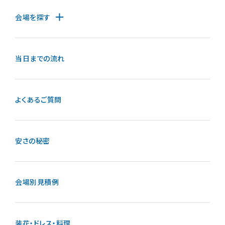
会場を探す
お知らせ
当日までの流れ
無料相談
お申込み
よくあるご質問
資料請求
お問合せ
安さの秘密
LINEで無料相談予約
会場別見積例
予約専用ダイヤル 0120-098-754
装花・ドレス・料理