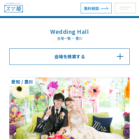
無料相談
Wedding Hall
予約専用ダイヤル 0120-098-754
会場一覧 － 豊川
会場を検索する
無料相談
資料請求
愛知 / 豊川
ウェディングプラン
ショールーム・サロン
会場を探す
会場別見積例