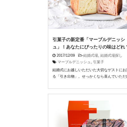
引菓子の新定番「マーブルデニッシ
ュ」！あなたにぴったりの味はどれ
2017/12/09
-
結婚式場
,
結婚式場探し
マーブルデニッシュ
,
引菓子
結婚式にお越しいただいた大切なゲストにお
る「引き出物」。せっかくなら喜んでいただ
うな「引 ...