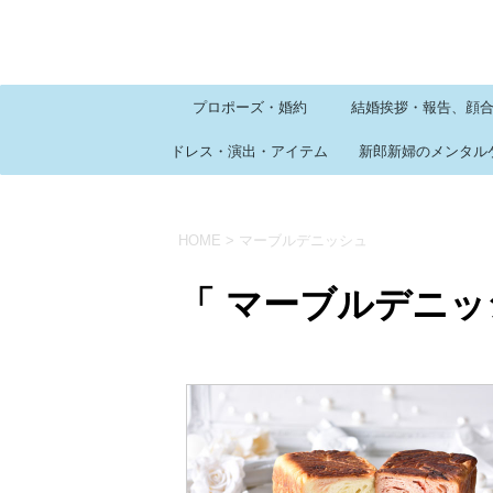
プロポーズ・婚約
結婚挨拶・報告、顔
ドレス・演出・アイテム
新郎新婦のメンタル
HOME
>
マーブルデニッシュ
「 マーブルデニッ