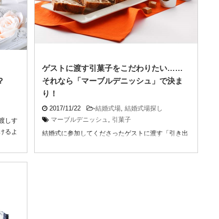
ゲストに渡す引菓子をこだわりたい……
？
それなら「マーブルデニッシュ」で決ま
り！
2017/11/22
-
結婚式場
,
結婚式場探し
マーブルデニッシュ
,
引菓子
渡しす
けるよ
結婚式に参加してくださったゲストに渡す「引き出
物」。その中には「引菓子」と呼ばれるお菓子を入
れるのが ...