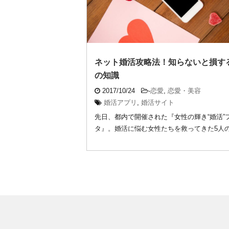
ネット婚活攻略法！知らないと損す
の知識
2017/10/24
-
恋愛
,
恋愛・美容
婚活アプリ
,
婚活サイト
先日、都内で開催された『女性の輝き“婚活”
タ』。婚活に悩む女性たちを救ってきた5人
たちが ...