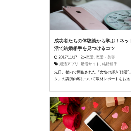
成功者たちの体験談から学ぶ！ネッ
活で結婚相手を見つけるコツ
2017/11/17
-
恋愛
,
恋愛・美容
婚活アプリ
,
婚活サイト
,
結婚相手
先日、都内で開催された『女性の輝き“婚活”
タ』の講演内容について取材レポートをお送
します ...