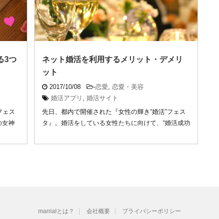
る3つ
ネット婚活を利用するメリット・デメリ
ット
2017/10/08
-
恋愛
,
恋愛・美容
婚活アプリ
,
婚活サイト
フェス
先日、都内で開催された『女性の輝き“婚活”フェス
の女神
タ』。婚活をしている女性たちに向けて、“婚活成功
の秘 ...
marrialとは？
会社概要
プライバシーポリシー