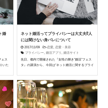
ト婚
ネット婚活ってプライバシーは大丈夫⁉︎人
には聞けない身バレについて
2017/11/09
-
恋愛
,
恋愛・美容
プライバシー
,
婚活アプリ
,
婚活サイト
フェス
先日、都内で開催された『女性の輝き“婚活”フェス
りいた
タ』の講演から、今回は“ネット婚活に関するプライ
バシ ...