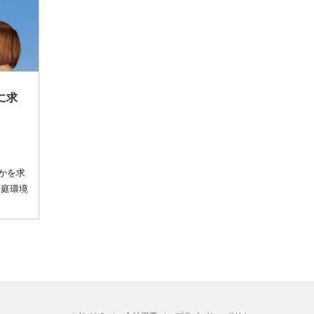
に求
かを求
家庭環境