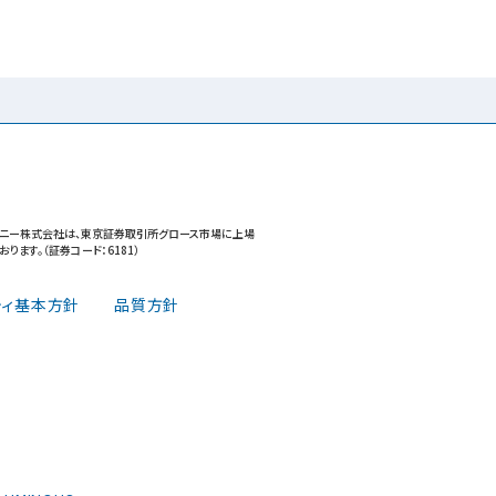
メニー株式会社は、東京証券取引所グロース市場に上場
おります。（証券コード：6181）
ティ基本方針
品質方針