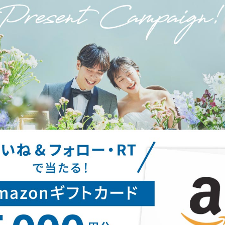
スマ婚二次会
大宮サロン
コラボ式場
京都サロン
海外リゾート
神戸サロン
請求
お問合せ
予約専用ダイヤル 0120-098-754