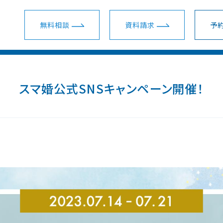
無料相談
資料請求
予約
ウェディングプラン一覧
ショールーム・サロン一覧
会場一覧
スマ婚公式SNSキャンペーン開催！
ム・サロン
会場を探す
スマ婚 挙式＋披露宴
新宿ショールーム
関東
装花・ドレス・料理
スマ婚少人数挙式
名古屋ショールーム
東海
安さの秘密
スマ婚フォト＋挙式
梅田ショールーム
関西
スマ婚会費制パーティー
横浜サロン
地方主要都市
結婚準備ガイド