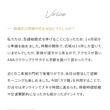
装花・ドレス・料理
結婚式の準備や打合せはどうでしたか？
フェア＆キャンペーン
私たちは、急遽結婚式を挙げることになったため、1ヶ月前か
ら準備を始めました。時期の関係で、式場は1ヶ所しか空いて
安さの秘密
いませんでしたが、家族が遠方から来るので、アクセスが良い
ANAクラウンプラザホテル京都を選べて良かったです。
近くの二条城の門前で後撮りができ、当日は宿泊して翌朝
ウェディングレポート
モーニングも楽しめました。今回「スマ婚」を利用することで、
打合せはオンラインでスキマ時間に進められ、移動時間短縮
や交通費節約になったのも助かったポイントです。
結婚準備ガイド