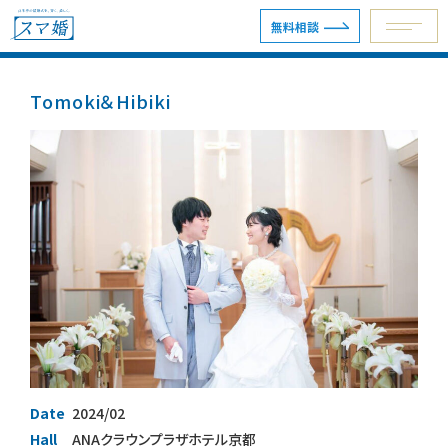
無料相談
Tomoki＆Hibiki
予約専用ダイヤル 0120-098-754
無料相談
資料請求
ウェディングプラン
ショールーム・サロン
会場を探す
Date
2024/02
Hall
ANAクラウンプラザホテル京都
会場別見積例