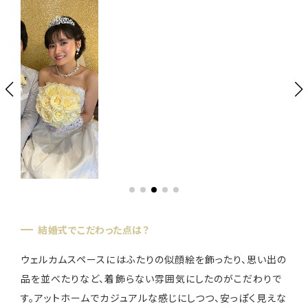
お知らせ
無料相談
お申込み
資料請求
お問合せ
LINEで無料相談予約
結婚式でこだわった点は？
ウェルカムスペースにはふたりの似顔絵を飾ったり、思い出の
予約専用ダイヤル 0120-098-754
品を並べたりなど、着飾らない雰囲気にしたのがこだわりで
す。アットホームでカジュアルな感じにしつつ、安っぽく見えな