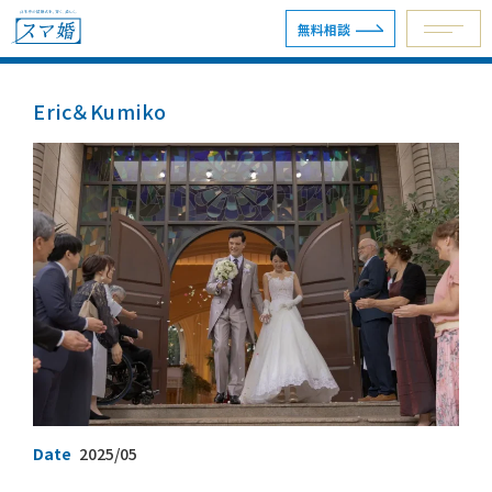
無料相談
Eric＆Kumiko
予約専用ダイヤル 0120-098-754
無料相談
資料請求
ウェディングプラン
ショールーム・サロン
会場を探す
Date
2025/05
会場別見積例