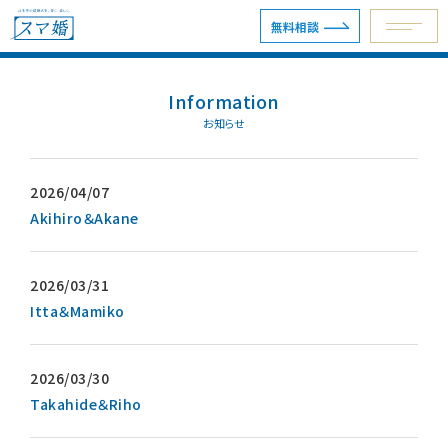
無料相談
Information
予約専用ダイヤル 0120-098-754
お知らせ
無料相談
資料請求
Akihiro＆Akane
Itta＆Mamiko
ウェディングプラン
ショールーム・サロン
会場を探す
Takahide＆Riho
会場別見積例