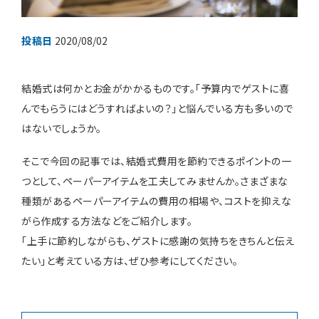
投稿日
2020/08/02
装花・ドレス・料理
結婚式は何かとお金がかかるものです。「予算内でゲストに喜
フェア＆キャンペーン
んでもらうにはどうすればよいの？」と悩んでいる方も多いので
はないでしょうか。
安さの秘密
そこで今回の記事では、結婚式費用を節約できるポイントの一
つとして、ペーパーアイテムを工夫してみませんか。さまざまな
種類があるペーパーアイテムの費用の相場や、コストを抑えな
がら作成する方法などをご紹介します。
ウェディングレポート
「上手に節約しながらも、ゲストに感謝の気持ちをきちんと伝え
たい」と考えている方は、ぜひ参考にしてください。
結婚準備ガイド