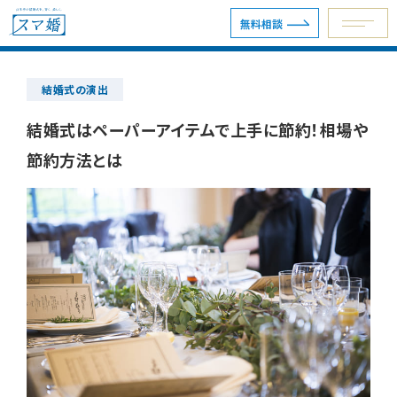
無料相談
結婚式の演出
予約専用ダイヤル 0120-098-754
結婚式はペーパーアイテムで上手に節約！相場や
節約方法とは
無料相談
資料請求
ウェディングプラン
ショールーム・サロン
会場を探す
会場別見積例