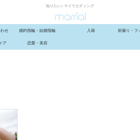
知りたい♪ マイウエディング
合わせ
婚約指輪・結婚指輪
入籍
前撮り・フ
ケア
恋愛・美容