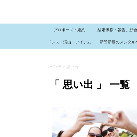
プロポーズ・婚約
結婚挨拶・報告、顔
ドレス・演出・アイテム
新郎新婦のメンタル
HOME
>
思い出
「 思い出 」 一覧