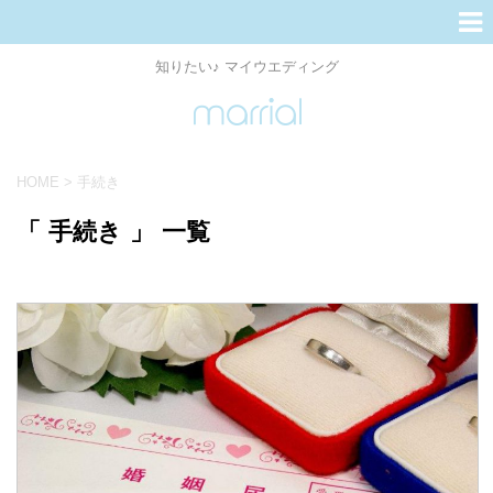
知りたい♪ マイウエディング
HOME
>
手続き
「 手続き 」 一覧