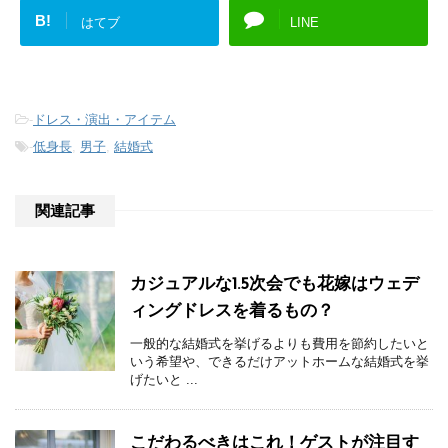
B!
はてブ
LINE
-
ドレス・演出・アイテム
-
低身長
,
男子
,
結婚式
関連記事
カジュアルな1.5次会でも花嫁はウェデ
ィングドレスを着るもの？
一般的な結婚式を挙げるよりも費用を節約したいと
いう希望や、できるだけアットホームな結婚式を挙
げたいと ...
こだわるべきはこれ！ゲストが注目す