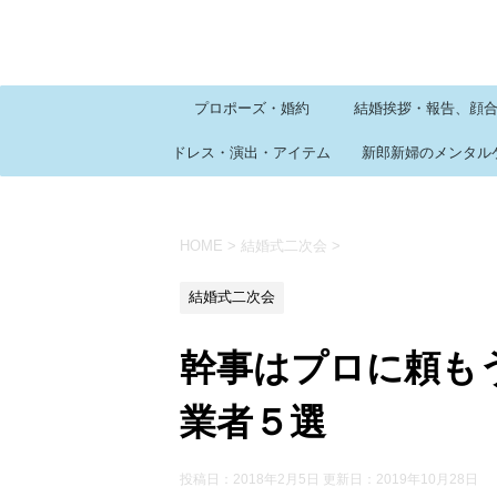
プロポーズ・婚約
結婚挨拶・報告、顔
ドレス・演出・アイテム
新郎新婦のメンタル
HOME
>
結婚式二次会
>
結婚式二次会
幹事はプロに頼も
業者５選
投稿日：2018年2月5日 更新日：
2019年10月28日