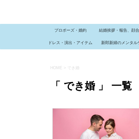
プロポーズ・婚約
結婚挨拶・報告、顔
ドレス・演出・アイテム
新郎新婦のメンタル
HOME
>
でき婚
「 でき婚 」 一覧