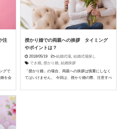
や注
授かり婚での両親への挨拶 タイミング
やポイントは？
2018/05/19
-
結婚式場
,
結婚式場探し
でき婚
,
授かり婚
,
結婚挨拶
ングで
「授かり婚」の場合、両親への挨拶は慎重にしなく
き婚を会
てはいけません。 今回は、授かり婚の際、注意すべ
き挨拶 ...