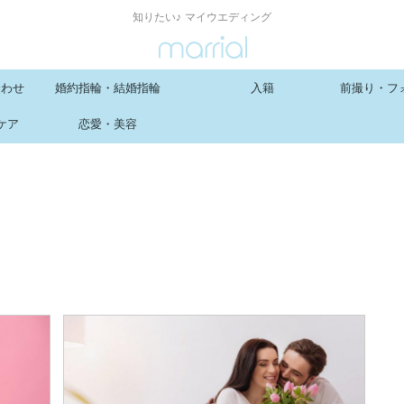
知りたい♪ マイウエディング
合わせ
婚約指輪・結婚指輪
入籍
前撮り・フ
ケア
恋愛・美容