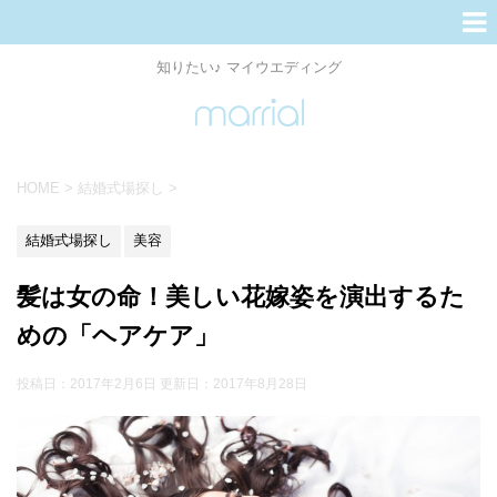
知りたい♪ マイウエディング
HOME
>
結婚式場探し
>
結婚式場探し
美容
髪は女の命！美しい花嫁姿を演出するた
めの「ヘアケア」
投稿日：2017年2月6日 更新日：
2017年8月28日