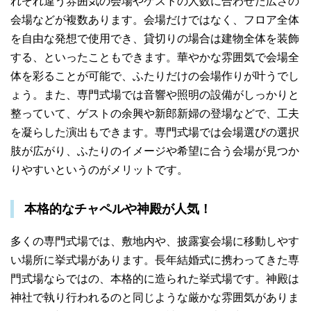
れぞれ違う雰囲気の会場やゲストの人数に合わせた広さの
会場などが複数あります。会場だけではなく、フロア全体
を自由な発想で使用でき、貸切りの場合は建物全体を装飾
する、といったこともできます。華やかな雰囲気で会場全
体を彩ることが可能で、ふたりだけの会場作りが叶うでし
ょう。また、専門式場では音響や照明の設備がしっかりと
整っていて、ゲストの余興や新郎新婦の登場などで、工夫
を凝らした演出もできます。専門式場では会場選びの選択
肢が広がり、ふたりのイメージや希望に合う会場が見つか
りやすいというのがメリットです。
本格的なチャペルや神殿が人気！
多くの専門式場では、敷地内や、披露宴会場に移動しやす
い場所に挙式場があります。長年結婚式に携わってきた専
門式場ならではの、本格的に造られた挙式場です。神殿は
神社で執り行われるのと同じような厳かな雰囲気がありま