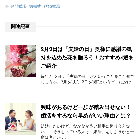
-
専門式場
,
結婚式
,
結婚式場
関連記事
2月2日は「夫婦の日」奥様に感謝の気
持を込めた花を贈ろう！おすすめ4選を
ご紹介
毎年2月2日は『夫婦の日』だということをご存知で
しょうか。2月を“夫”、2日を“婦”というゴロにかけ
...
興味があるけど一歩が踏み出せない！
婚活をするなら早めがいい理由とは？
結婚したいけど、なかなか良い相手に巡り会えな
い……そう思っている人は「婚活」をしようかと一
度は考えた ...