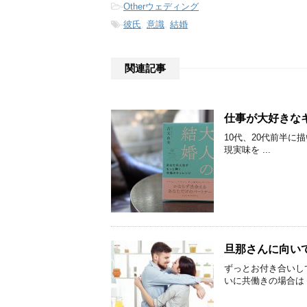
-
Otherウェディング
-
彼氏
,
意識
,
結婚
関連記事
仕事が大好きな
10代、20代前半に
現実味を ...
旦那さんに向い
ずっとお付き合いし
いに共働きの場合は .