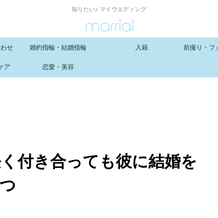
知りたい♪ マイウエディング
合わせ
婚約指輪・結婚指輪
入籍
前撮り・フ
ケア
恋愛・美容
長く付き合っても彼に結婚を
3つ