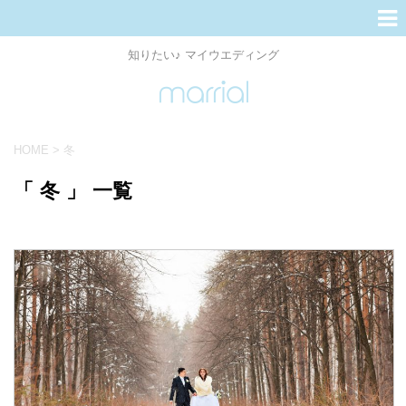
知りたい♪ マイウエディング
HOME
>
冬
「 冬 」 一覧