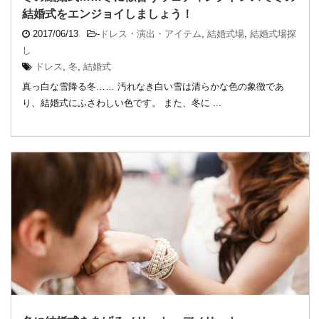
結婚式をエンジョイしましょう！
2017/06/13
-
ドレス・演出・アイテム
,
結婚式場
,
結婚式場探
し
ドレス
,
冬
,
結婚式
真っ白な雪降る冬…… 汚れなき白い雪は清らかな色の象徴であ
り、結婚式にふさわしい色です。 また、冬に ...