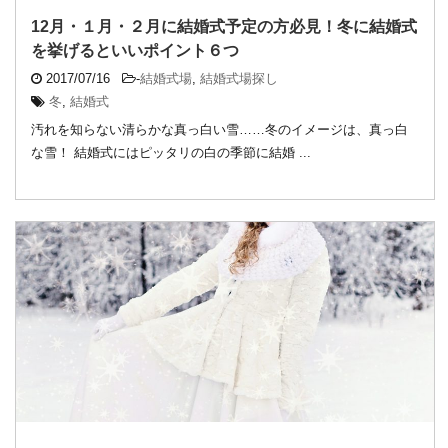
12月・１月・２月に結婚式予定の方必見！冬に結婚式
を挙げるといいポイント６つ
2017/07/16
-
結婚式場
,
結婚式場探し
冬
,
結婚式
汚れを知らない清らかな真っ白い雪……冬のイメージは、真っ白
な雪！ 結婚式にはピッタリの白の季節に結婚 ...