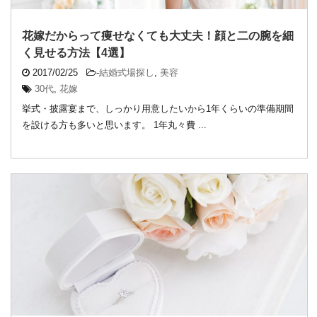
花嫁だからって痩せなくても大丈夫！顔と二の腕を細
く見せる方法【4選】
2017/02/25
-
結婚式場探し
,
美容
30代
,
花嫁
挙式・披露宴まで、しっかり用意したいから1年くらいの準備期間
を設ける方も多いと思います。 1年丸々費 ...