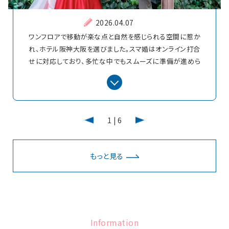
2026.04.07
ワンフロアで移動が楽な点と自然を感じられる空間に惹か
れ、ホテル阪神大阪を選びました。スマ婚はオンライン打合
せに対応しており、多忙な中でもスムーズに準備が進めら
れました。 当日は家族との時間を大切にし、母好みのドレ
スでの挙式や、絶景を見ながらの和食会食など、アット
ホームな一日になりました。費用面でもパッケージプラン
の活用とアイテムの自作で、予算内で充実の内容に。 母へ
1
|
6
の手紙で感謝を伝え、子どもたちも自由に楽しんでくれた
のが何よりの喜びです。
もっと見る
レポート詳細を見る
Information