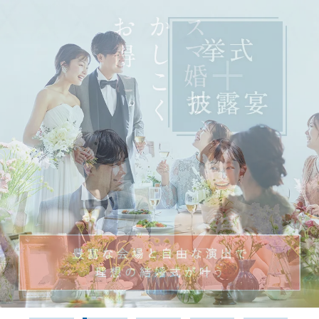
予約専用ダイヤル 0120-098-754
無料相談
資料請求
ウェディングプラン
ショールーム・サロン
会場を探す
会場別見積例