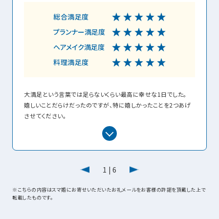
総合満足度
プランナー満足度
ヘアメイク満足度
料理満足度
大満足という言葉では足らないくらい最高に幸せな1日でした。
嬉しいことだらけだったのですが、特に嬉しかったことを2つあげ
させてください。
①『元々結婚式やりたくない派』の新郎が『結婚式やった方が良い
派』に変わったこと。毎日結婚式の動画を見ては幸せな気持ちに
なっています。今なら全力で結婚式販売できるみたいです。笑
1
|
6
②私の父が宴後にポロッと一言、『10年寿命が延びた』と言ってた
みたいです。年齢を重ねていく度にいつまで元気かわからんからな
※こちらの内容はスマ婚にお寄せいただいたお礼メールをお客様の許諾を頂戴した上で
と言っていた父だったので、結婚式をやって本当に良かったと思い
転載したものです。
ました。