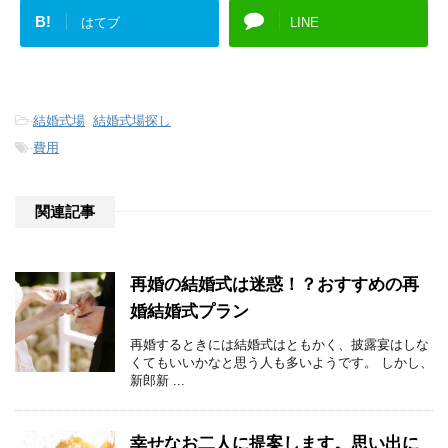
B!
はてブ
LINE
-
結婚式場
,
結婚式場探し
-
費用
関連記事
再婚の結婚式は迷惑！？おすすめの再
婚結婚式プラン
再婚するときには結婚式はともかく、披露宴はしな
くてもいいかなと思う人も多いようです。 しかし、
新郎新 ...
幸せなお二人に提案します。思い出に