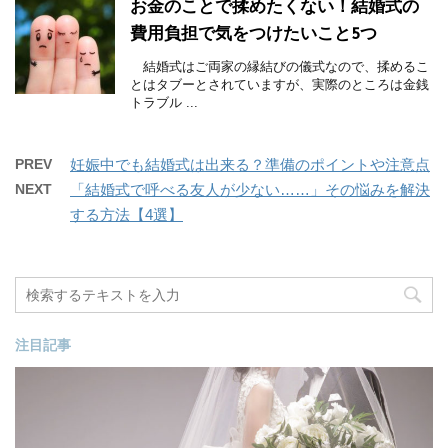
お金のことで揉めたくない！結婚式の
費用負担で気をつけたいこと5つ
結婚式はご両家の縁結びの儀式なので、揉めるこ
とはタブーとされていますが、実際のところは金銭
トラブル ...
PREV
妊娠中でも結婚式は出来る？準備のポイントや注意点
NEXT
「結婚式で呼べる友人が少ない……」その悩みを解決
する方法【4選】
注目記事