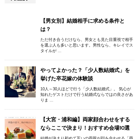
【男女別】結婚相手に求める条件と
は？
ただ付き合うだけなら、男女とも見た目重視で相手
を選ぶ人も多いと思います。男性なら、キレイでス
タイルが ...
やってよかった？「少人数結婚式」を
挙げた卒花嫁の体験談
10人～30人ほどで行う「少人数結婚式」。 気心が
知れたゲストだけで行う結婚式ならではの良さがあ
りま ...
【大宮・浦和編】両家顔合わせをする
ならここで決まり！おすすめ会場10選
結婚が決まり初めて互いの両親が顔を合わせる「両