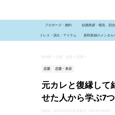
プロポーズ・婚約
結婚挨拶・報告、顔
ドレス・演出・アイテム
新郎新婦のメンタル
HOME
>
恋愛・美容
>
恋愛
>
恋愛
恋愛・美容
元カレと復縁して
せた人から学ぶ7
投稿日：2017年2月22日 更新日：
2017年7月25日