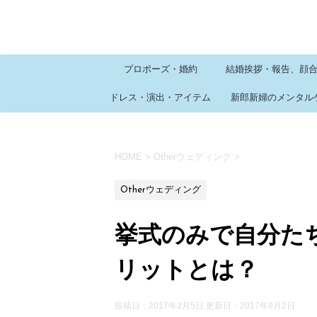
プロポーズ・婚約
結婚挨拶・報告、顔
ドレス・演出・アイテム
新郎新婦のメンタル
HOME
>
Otherウェディング
>
Otherウェディング
挙式のみで自分た
リットとは？
投稿日：2017年3月5日 更新日：
2017年8月2日