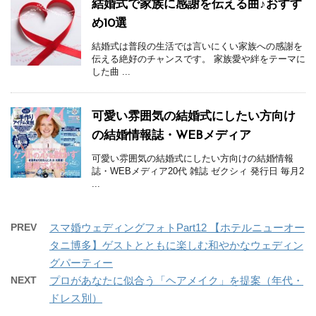
結婚式で家族に感謝を伝える曲♪おすす
め10選
結婚式は普段の生活では言いにくい家族への感謝を
伝える絶好のチャンスです。 家族愛や絆をテーマに
した曲 ...
可愛い雰囲気の結婚式にしたい方向け
の結婚情報誌・WEBメディア
可愛い雰囲気の結婚式にしたい方向けの結婚情報
誌・WEBメディア20代 雑誌 ゼクシィ 発行日 毎月2
...
PREV
スマ婚ウェディングフォトPart12 【ホテルニューオー
タニ博多】ゲストとともに楽しむ和やかなウェディン
グパーティー
NEXT
プロがあなたに似合う「ヘアメイク」を提案（年代・
ドレス別）