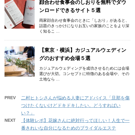
顔合わせ食事会のしおりを無料でダウ
ンロードできるサイト５選
両家顔合わせ食事会のときに「しおり」があると、
話題のきっかけになりお互いの家族のことをより深
く知るこ ...
【東京・横浜】カジュアルウェディン
グのおすすめ会場５選
カジュアルウェディングを成功させるためには会場
選びが大切。コンセプトに特徴のある会場や、その
土地なら ...
PREV
二村ヒトシさんが悩める人妻にアドバイス「旦那を傷
つけたくないけどドキドキしたい。どうすればい
い？」
NEXT
【体験レポ】花嫁さんに絶対行ってほしい！人生で一
番きれいな自分になるためのブライダルエステ