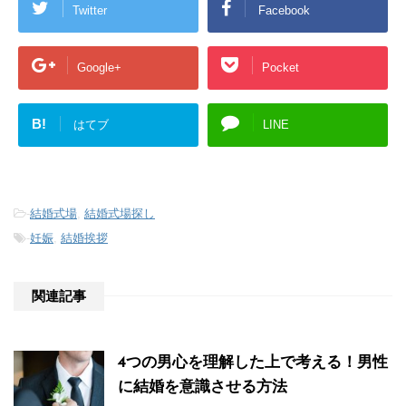
Twitter
Facebook
Google+
Pocket
B!
はてブ
LINE
-
結婚式場
,
結婚式場探し
-
妊娠
,
結婚挨拶
関連記事
4つの男心を理解した上で考える！男性
に結婚を意識させる方法