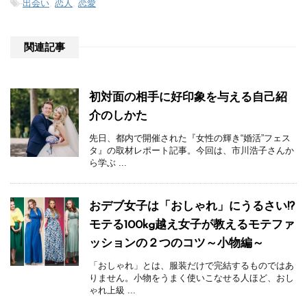
-
出会い
,
恋人
,
恋愛
関連記事
初対面の相手に好印象を与える自己紹
介のしかた
先日、都内で開催された『女性の輝き“婚活”フェス
タ』の取材レポート記事。今回は、市川浩子さんか
ら学ぶ ...
おデブ女子は「おしゃれ」にうるさい!?
モテる100kg越え女子が教えるモテファ
ッションの２つのコツ～小物編～
「おしゃれ」とは、服装だけで完結するものではあ
りません。小物をうまく使いこなせる人ほど、おし
ゃれ上級 ...