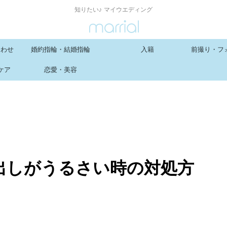
知りたい♪ マイウエディング
合わせ
婚約指輪・結婚指輪
入籍
前撮り・フ
ケア
恋愛・美容
出しがうるさい時の対処方