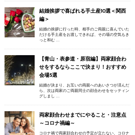
結婚挨拶で喜ばれる手土産10選＜関西
編＞
結婚の挨拶に行った時、相手のご両親に喜んでいた
だける手土産をお渡しできれば、その場の空気もき
っと和む ...
【青山・表参道・原宿編】両家顔合わ
せをするならここで決まり！おすすめ
会場5選
結婚が決まり、お互いの両親へのあいさつが済んだ
ら、次は両家のご両親同士の顔合わせをセッティン
グしまし ...
両家顔合わせまでにやること・注意点
～コロナ禍編～
コロナ禍で両家顔合わせの予定が立たない、コロナ