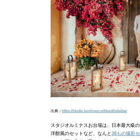
出典：
https://studio.luminous.art/east/odaiba/
スタジオルミナスお台場は、日本最大級の
洋館風のセットなど、なんと
28もの撮影