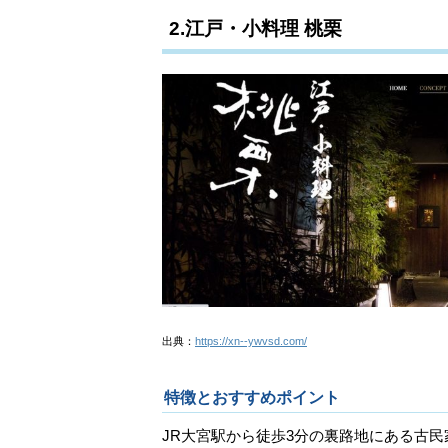
2.江戸・小料理 桃栗
出典：
https://xn--ywvsd.com/
特徴とおすすめポイント
JR大宮駅から徒歩3分の裏路地にある古