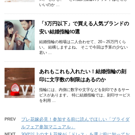
いいのか ...
「3万円以下」で買える人気ブランドの
安い結婚指輪10選
結婚指輪の相場は二人合わせて、20～25万円くら
い。 結構しますよね。 そこで今回は予算の少ない
若い ...
あれもこれも入れたい！結婚指輪の刻
印に文字数の制限はあるのか
指輪には、内側に数字や文字などを刻印できるサー
ビスがあります。 特に結婚指輪では、刻印サービス
を利用 ...
PREV
プレ花嫁必見！参加する前に読んでほしい「ブライダ
ルフェア参加マニュアル」
NEXT
30代以上の大人花嫁が「ドレス」を選ぶ前に知ってお