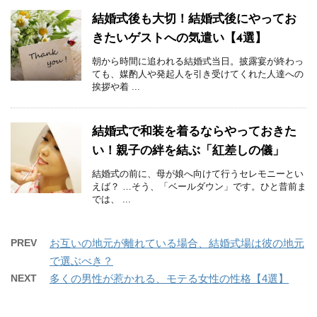
結婚式後も大切！結婚式後にやってお
きたいゲストへの気遣い【4選】
朝から時間に追われる結婚式当日。披露宴が終わっ
ても、媒酌人や発起人を引き受けてくれた人達への
挨拶や着 ...
結婚式で和装を着るならやっておきた
い！親子の絆を結ぶ「紅差しの儀」
結婚式の前に、母が娘へ向けて行うセレモニーとい
えば？ …そう、「ベールダウン」です。ひと昔前ま
では、 ...
PREV
お互いの地元が離れている場合、結婚式場は彼の地元
で選ぶべき？
NEXT
多くの男性が惹かれる、モテる女性の性格【4選】