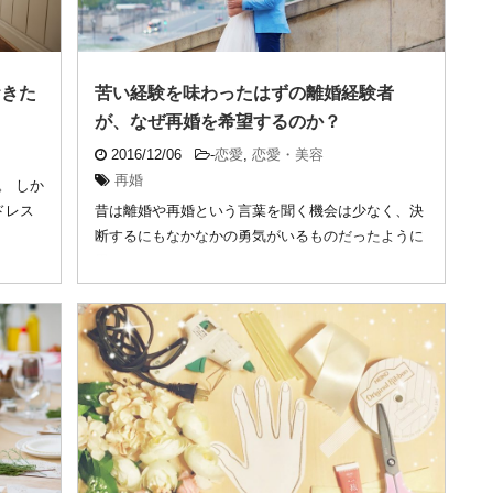
おきた
苦い経験を味わったはずの離婚経験者
が、なぜ再婚を希望するのか？
2016/12/06
-
恋愛
,
恋愛・美容
再婚
。 しか
ドレス
昔は離婚や再婚という言葉を聞く機会は少なく、決
断するにもなかなかの勇気がいるものだったように
思います ...