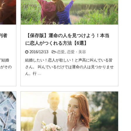
列者
【保存版】運命の人を見つけよう！本当
に恋人がつくれる方法【6選】
2016/12/13
-
恋愛
,
恋愛・美容
“結婚
結婚したい！恋人が欲しい！と声高に叫んでいる皆
すがその
さん。 叫んでいるだけでは運命の人は見つかりませ
ん。行 ...