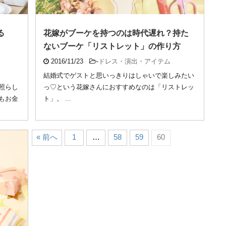
る
花嫁がブーケを持つのは時代遅れ？持た
ないブーケ「リストレット」の作り方
2016/11/23
-
ドレス・演出・アイテム
結婚式でゲストと思いっきりはしゃいで楽しみたい
照らし
っ♡という花嫁さんにおすすめなのは「リストレッ
もお金
ト」。 ...
« 前へ
1
…
58
59
60