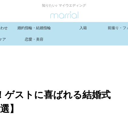
知りたい♪ マイウエディング
合わせ
婚約指輪・結婚指輪
入籍
前撮り・フ
ケア
恋愛・美容
！ゲストに喜ばれる結婚式
4選】