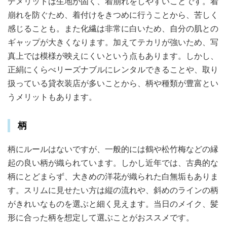
デメリットは生地が固く、着崩れをしやすいことです。着
崩れを防ぐため、着付けをきつめに行うことから、苦しく
感じることも。
また化繊は非常に白いため、自分の肌との
ギャップが大きくなります。加えてテカリが強いため、写
真上では模様が映えにくいという点もあります。
しかし、
正絹にくらべリーズナブルにレンタルできることや、取り
扱っている貸衣装店が多いことから、柄や種類が豊富とい
うメリットもあります。
柄
柄にルールはないですが、一般的には鶴や松竹梅などの縁
起の良い柄が織られています。しかし近年では、古典的な
柄にとどまらず、大きめの洋花が織られた白無垢もありま
す。
スリムに見せたい方は縦の流れや、斜めのラインの柄
がきれいなものを選ぶと細く見えます。当日のメイク、髪
形に合った柄を想定して選ぶことがおススメです。