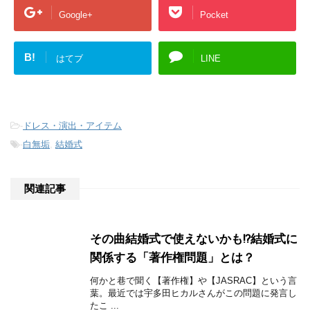
Google+
Pocket
B!
はてブ
LINE
-
ドレス・演出・アイテム
-
白無垢
,
結婚式
関連記事
その曲結婚式で使えないかも!?結婚式に
関係する「著作権問題」とは？
何かと巷で聞く【著作権】や【JASRAC】という言
葉。最近では宇多田ヒカルさんがこの問題に発言し
たこ ...