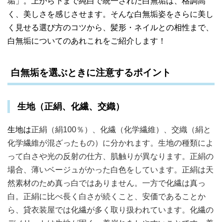
垢」。
上から下まで純白で統一された白無垢は、格調高
く、美しさを感じさせます。
そんな白無垢姿をさらに美し
く見せる選び方のコツから、髪形・ネイルとの相性まで、
白無垢についてのあれこれをご紹介します！
白無垢を選ぶときに注意するポイント
生地（正絹、化繊、交織）
生地は
正絹（絹100％）、化繊（化学繊維）、交織（絹と
化学繊維が混ざったもの）に分かれます。生地の種類によ
って白さや光の反射の仕方、肌触りが異なります。
正絹の
場合、薄いベージュがかった白色をしています。正絹は天
然素材のため真っ白ではありません。
一方で化繊は真っ
白。正絹に比べ長く白さが続くこと、安価であることか
ら、貸衣装屋では化繊が多く取り扱われています。化繊の