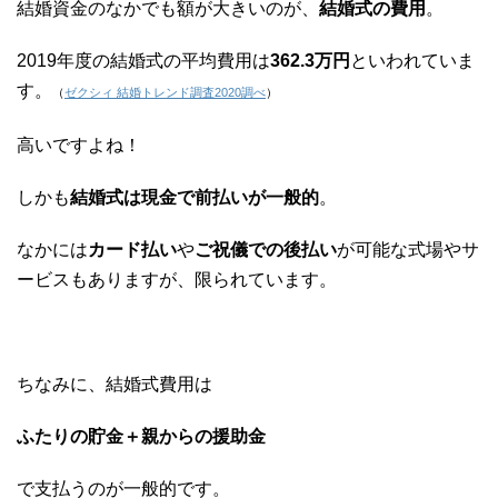
結婚資金のなかでも額が大きいのが、
結婚式の費用
。
2019年度の結婚式の平均費用は
362.3万円
といわれていま
す。
（
ゼクシィ 結婚トレンド調査2020調べ
）
高いですよね！
しかも
結婚式は現金で前払いが一般的
。
なかには
カード払い
や
ご祝儀での後払い
が可能な式場やサ
ービスもありますが、限られています。
ちなみに、結婚式費用は
ふたりの貯金＋親からの援助金
で支払うのが一般的です。