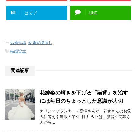
B!
はてブ
LINE
-
結婚式場
,
結婚式場探し
-
結婚資金
関連記事
花嫁姿の輝きを下げる「猫背」を治す
には毎日のちょっとした意識が大切
カリスマプランナー・高津さんが、花嫁さんのお悩
みに答える連載の第3回目！ 今回は、猫背の花嫁さ
んから ...